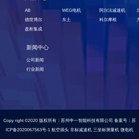
AB
WEG电机
阿尔法减速机
德世博尔
东土
科尔摩根
盘柜集成
新闻中心
公司新闻
行业新闻
Copy right ©2020
版权所有：
苏州申一智能科技有限公司 备案号：
苏
ICP备2020067563号-1
航空插头
非标减速机
三坐标测量机
微电机